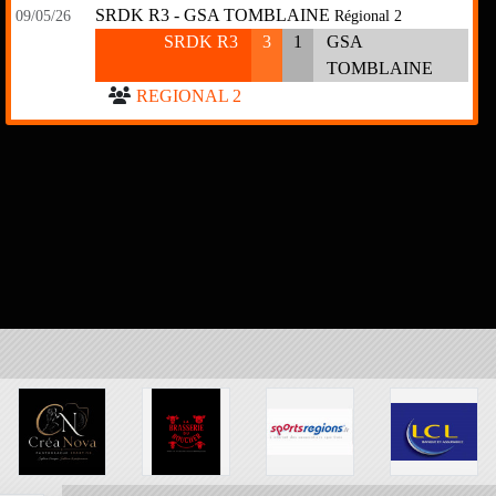
SRDK R3 - GSA TOMBLAINE
09/05/26
Régional 2
SRDK R3
3
1
GSA
TOMBLAINE
REGIONAL 2