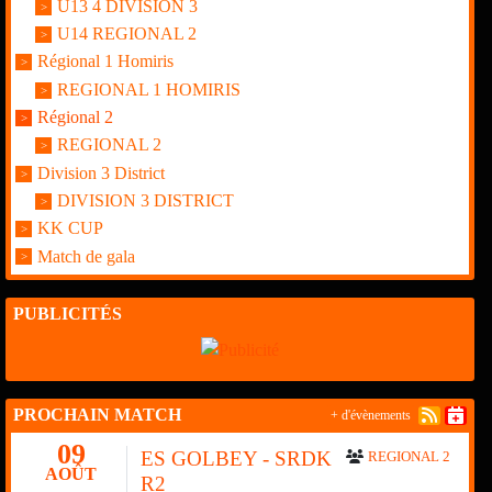
U13 4 DIVISION 3
U14 REGIONAL 2
Régional 1 Homiris
REGIONAL 1 HOMIRIS
Régional 2
REGIONAL 2
Division 3 District
DIVISION 3 DISTRICT
KK CUP
Match de gala
PUBLICITÉS
PROCHAIN MATCH
+ d'évènements
09
ES GOLBEY - SRDK
REGIONAL 2
AOÛT
R2