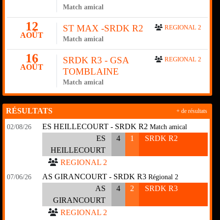
Match amical
12
ST MAX -SRDK R2
REGIONAL 2
AOÛT
Match amical
16
SRDK R3 - GSA
REGIONAL 2
AOÛT
TOMBLAINE
Match amical
RÉSULTATS
+ de résultats
ES HEILLECOURT - SRDK R2
02/08/26
Match amical
ES
4
1
SRDK R2
HEILLECOURT
REGIONAL 2
AS GIRANCOURT - SRDK R3
07/06/26
Régional 2
AS
4
2
SRDK R3
GIRANCOURT
REGIONAL 2