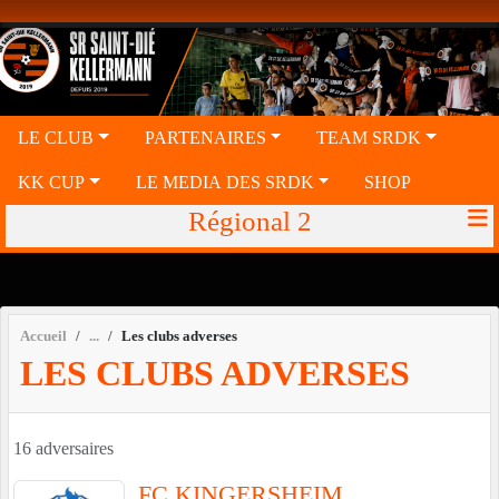
Panneau de gestion des cookies
LE CLUB
PARTENAIRES
TEAM SRDK
KK CUP
LE MEDIA DES SRDK
SHOP
Régional 2
Accueil
Les clubs adverses
LES CLUBS ADVERSES
16 adversaires
FC KINGERSHEIM