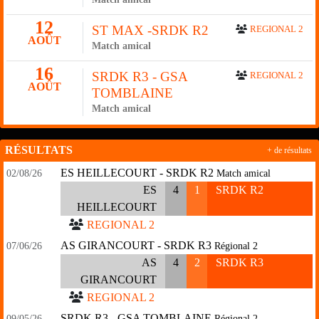
12
ST MAX -SRDK R2
REGIONAL 2
AOÛT
Match amical
16
SRDK R3 - GSA
REGIONAL 2
AOÛT
TOMBLAINE
Match amical
RÉSULTATS
+ de résultats
ES HEILLECOURT - SRDK R2
02/08/26
Match amical
ES
4
1
SRDK R2
HEILLECOURT
REGIONAL 2
AS GIRANCOURT - SRDK R3
07/06/26
Régional 2
AS
4
2
SRDK R3
GIRANCOURT
REGIONAL 2
SRDK R3 - GSA TOMBLAINE
09/05/26
Régional 2