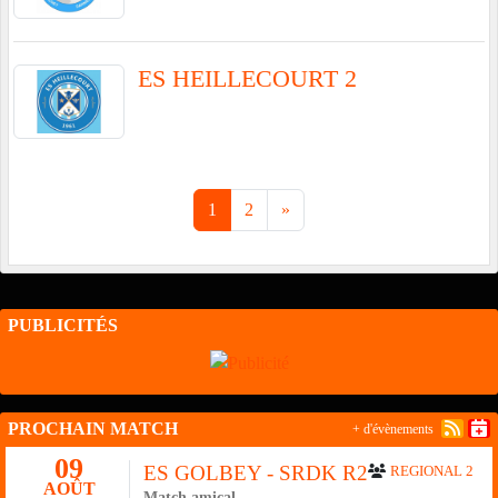
ES HEILLECOURT 2
1
2
»
PUBLICITÉS
PROCHAIN MATCH
+ d'évènements
09
ES GOLBEY - SRDK R2
REGIONAL 2
AOÛT
Match amical