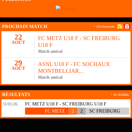
PROCHAIN MATCH
+ d'évènements
22
FC METZ U18 F - SC FREIBURG
AOÛT
U18 F
Match amical
29
ASNL U18 F - FC SOCHAUX
AOÛT
MONTBELLIAR...
Match amical
RÉSULTATS
+ de résultats
FC METZ U18 F - SC FREIBURG U18 F
31/01/26
FC METZ
2
2
SC FREIBURG