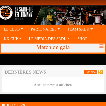
Panneau de gestion des cookies
LE CLUB
PARTENAIRES
TEAM SRDK
KK CUP
LE MEDIA DES SRDK
SHOP
Match de gala
DERNIÈRES NEWS
+ de news
Aucune news à afficher.
PUBLICITÉS