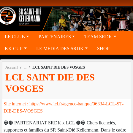
Panneau de gestion des cookies
LE CLUB
PARTENAIRES
TEAM SRDK
KK CUP
LE MEDIA DES SRDK
SHOP
Accueil
LCL SAINT DIE DES VOSGES
LCL SAINT DIE DES
VOSGES
Site internet : https://www.lcl.fr/agence-banque/06334-LCL-ST-
DIE-DES-VOSGES
🔵🟠 PARTENARIAT SRDK x LCL 🟠🔵 Chers licenciés,
supporters et familles du SR Saint-Dié Kellermann, Dans le cadre