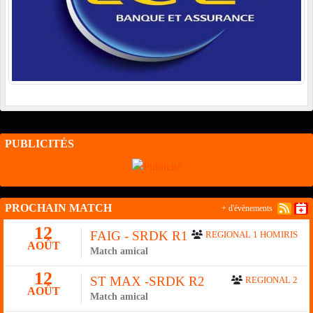
PUBLICITÉS
PROCHAIN MATCH
+ d'évènements
12
FAIG - SRDK R1
REGIONAL 1 HOMIRIS
AOÛT
Match amical
12
ST MAX -SRDK R2
REGIONAL 2
AOÛT
Match amical