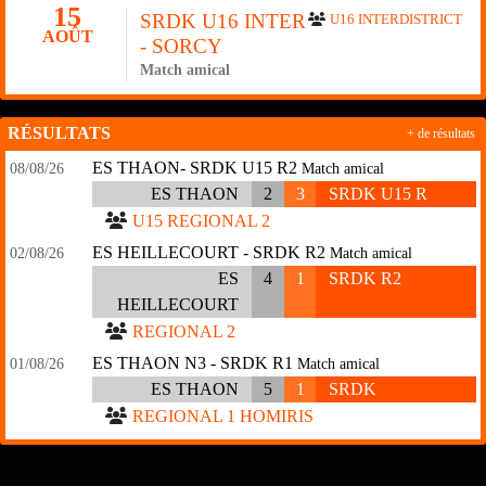
15
SRDK U16 INTER
U16 INTERDISTRICT
AOÛT
- SORCY
Match amical
RÉSULTATS
+ de résultats
ES THAON- SRDK U15 R2
08/08/26
Match amical
ES THAON
2
3
SRDK U15 R
U15 REGIONAL 2
ES HEILLECOURT - SRDK R2
02/08/26
Match amical
ES
4
1
SRDK R2
HEILLECOURT
REGIONAL 2
ES THAON N3 - SRDK R1
01/08/26
Match amical
ES THAON
5
1
SRDK
REGIONAL 1 HOMIRIS