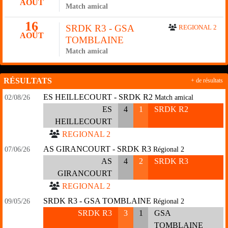
AOÛT
Match amical
16
SRDK R3 - GSA
REGIONAL 2
AOÛT
TOMBLAINE
Match amical
RÉSULTATS
+ de résultats
ES HEILLECOURT - SRDK R2
02/08/26
Match amical
ES
4
1
SRDK R2
HEILLECOURT
REGIONAL 2
AS GIRANCOURT - SRDK R3
07/06/26
Régional 2
AS
4
2
SRDK R3
GIRANCOURT
REGIONAL 2
SRDK R3 - GSA TOMBLAINE
09/05/26
Régional 2
SRDK R3
3
1
GSA
TOMBLAINE