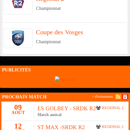
Championnat
Coupe des Vosges
Championnat
PUBLICITÉS
PROCHAIN MATCH
+ d'évènements
09
ES GOLBEY - SRDK R2
REGIONAL 2
AOÛT
Match amical
12
ST MAX -SRDK R2
REGIONAL 2