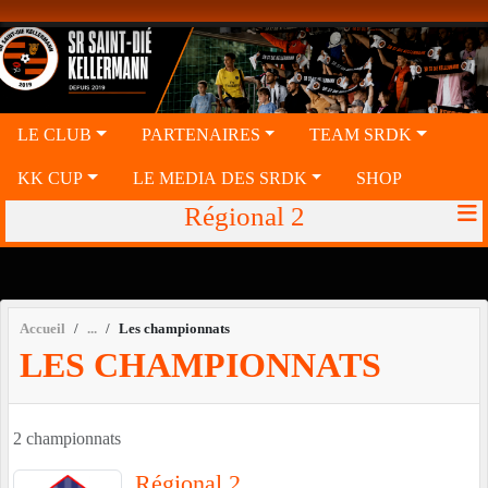
Panneau de gestion des cookies
LE CLUB
PARTENAIRES
TEAM SRDK
KK CUP
LE MEDIA DES SRDK
SHOP
Régional 2
Accueil
Les championnats
LES CHAMPIONNATS
2 championnats
Régional 2