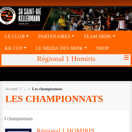
Panneau de gestion des cookies
LE CLUB
PARTENAIRES
TEAM SRDK
KK CUP
LE MEDIA DES SRDK
SHOP
Régional 1 Homiris
Accueil
Les championnats
LES CHAMPIONNATS
3 championnats
Régional 1 HOMIRIS