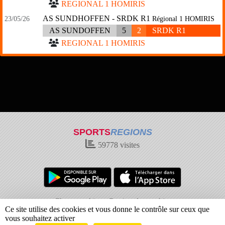
REGIONAL 1 HOMIRIS
AS SUNDHOFFEN - SRDK R1
23/05/26
Régional 1 HOMIRIS
AS SUNDOFFEN
5
2
SRDK R1
REGIONAL 1 HOMIRIS
SPORTS
REGIONS
59778
visites
Charte cookies
Gestion des cookies
Ce site utilise des cookies et vous donne le contrôle sur ceux que
Informations légales
Signaler un contenu inapproprié
vous souhaitez activer