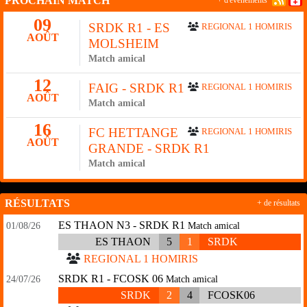
PROCHAIN MATCH
+ d'évènements
09
SRDK R1 - ES
REGIONAL 1 HOMIRIS
AOÛT
MOLSHEIM
Match amical
12
FAIG - SRDK R1
REGIONAL 1 HOMIRIS
AOÛT
Match amical
16
FC HETTANGE
REGIONAL 1 HOMIRIS
AOÛT
GRANDE - SRDK R1
Match amical
RÉSULTATS
+ de résultats
ES THAON N3 - SRDK R1
01/08/26
Match amical
ES THAON
5
1
SRDK
REGIONAL 1 HOMIRIS
SRDK R1 - FCOSK 06
24/07/26
Match amical
SRDK
2
4
FCOSK06