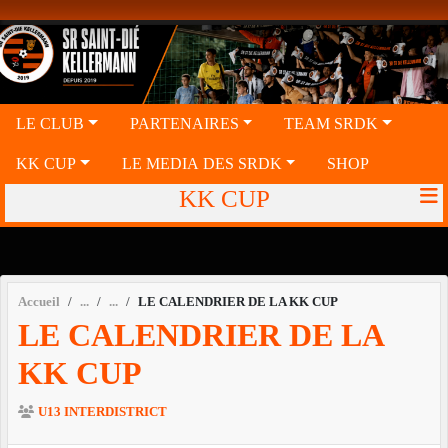
Panneau de gestion des cookies
LE CLUB
PARTENAIRES
TEAM SRDK
KK CUP
LE MEDIA DES SRDK
SHOP
KK CUP
Accueil
LE CALENDRIER DE LA KK CUP
LE CALENDRIER DE LA
KK CUP
U13 INTERDISTRICT