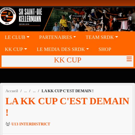
Panneau de gestion des cookies
LE CLUB
PARTENAIRES
TEAM SRDK
KK CUP
LE MEDIA DES SRDK
SHOP
KK CUP
Accueil
LA KK CUP C'EST DEMAIN !
LA KK CUP C'EST DEMAIN
!
U13 INTERDISTRICT