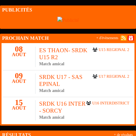
PUBLICITÉS
PROCHAIN MATCH
+ d'évènements
08
ES THAON- SRDK
U15 REGIONAL 2
AOÛT
U15 R2
Match amical
09
SRDK U17 - SAS
U17 REGIONAL 2
AOÛT
EPINAL
Match amical
15
SRDK U16 INTER
U16 INTERDISTRICT
AOÛT
- SORCY
Match amical
RÉSULTATS
+ de résultats