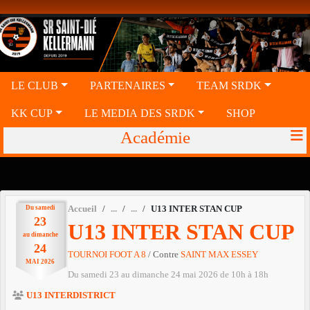
Panneau de gestion des cookies
LE CLUB
PARTENAIRES
TEAM SRDK
KK CUP
LE MEDIA DES SRDK
SHOP
Académie
Du
samedi
Accueil
U13 INTER STAN CUP
23
U13 INTER STAN CUP
au
dimanche
24
TOURNOI FOOT A 8
/ Contre
SAINT MAX ESSEY
MAI
2026
Du
samedi
23
au
dimanche
24
mai
2026
de 10h à 18h
U13 INTERDISTRICT