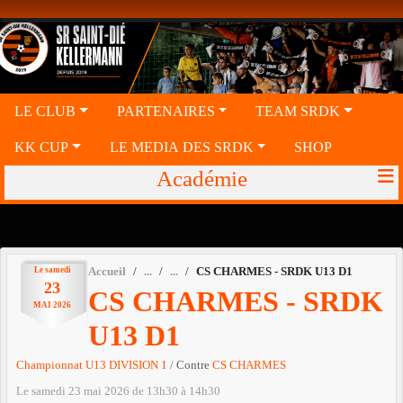
Panneau de gestion des cookies
LE CLUB
PARTENAIRES
TEAM SRDK
KK CUP
LE MEDIA DES SRDK
SHOP
Académie
Le
samedi
Accueil
CS CHARMES - SRDK U13 D1
23
CS CHARMES - SRDK
MAI
2026
U13 D1
Championnat U13 DIVISION 1
/ Contre
CS CHARMES
Le
samedi
23
mai
2026
de 13h30 à 14h30