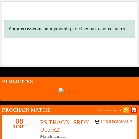
Connectez-vous
pour pouvoir participer aux commentaires.
PUBLICITÉS
PROCHAIN MATCH
+ d'évènements
08
ES THAON- SRDK
U15 REGIONAL 2
AOÛT
U15 R2
Match amical