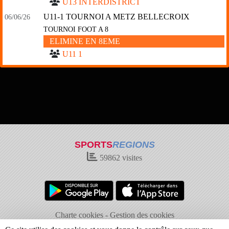
U13 INTERDISTRICT
U11-1 TOURNOI A METZ BELLECROIX
06/06/26
TOURNOI FOOT A 8
ELIMINE EN 8EME
U11 1
SPORTS
REGIONS
59862
visites
Charte cookies
Gestion des cookies
Informations légales
Signaler un contenu inapproprié