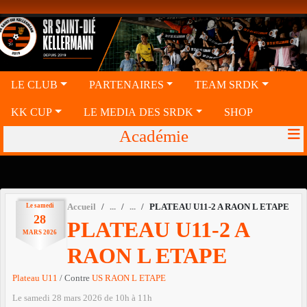
Panneau de gestion des cookies
LE CLUB
PARTENAIRES
TEAM SRDK
KK CUP
LE MEDIA DES SRDK
SHOP
Académie
Le
samedi
Accueil
PLATEAU U11-2 A RAON L ETAPE
28
PLATEAU U11-2 A
MARS
2026
RAON L ETAPE
Plateau U11
/ Contre
US RAON L ETAPE
Le
samedi
28
mars
2026
de 10h à 11h