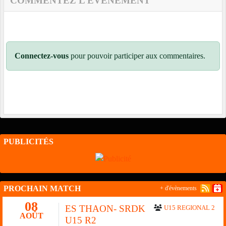
COMMENTEZ L’ÉVÈNEMENT
Connectez-vous
pour pouvoir participer aux commentaires.
PUBLICITÉS
PROCHAIN MATCH
+ d'évènements
08
ES THAON- SRDK
U15 REGIONAL 2
AOÛT
U15 R2