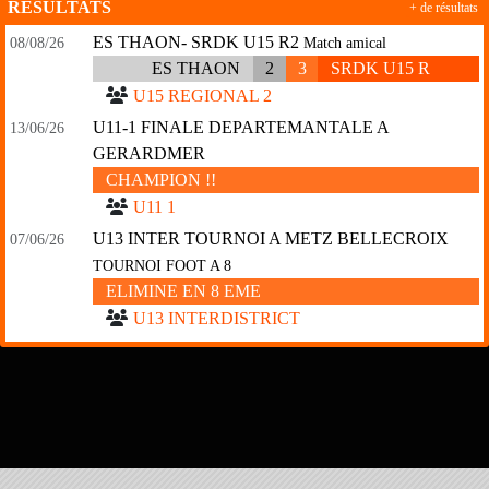
RÉSULTATS
+ de résultats
ES THAON- SRDK U15 R2
08/08/26
Match amical
ES THAON
2
3
SRDK U15 R
U15 REGIONAL 2
U11-1 FINALE DEPARTEMANTALE A
13/06/26
GERARDMER
CHAMPION !!
U11 1
U13 INTER TOURNOI A METZ BELLECROIX
07/06/26
TOURNOI FOOT A 8
ELIMINE EN 8 EME
U13 INTERDISTRICT