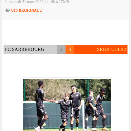
Le
samedi
21
mars
2026
de 16h à 17h45
U15 REGIONAL 2
FC SARREBOURG
1
4
SRDK U14 R2