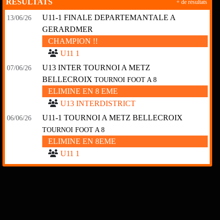
RÉSULTATS
+ de résultats
U11-1 FINALE DEPARTEMANTALE A
13/06/26
GERARDMER
CHAMPION !!
U11 1
U13 INTER TOURNOI A METZ
07/06/26
BELLECROIX
TOURNOI FOOT A 8
ELIMINE EN 8 EME
U13 INTERDISTRICT
U11-1 TOURNOI A METZ BELLECROIX
06/06/26
TOURNOI FOOT A 8
ELIMINE EN 8EME
U11 1