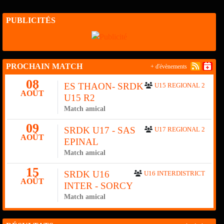
PUBLICITÉS
PROCHAIN MATCH
+ d'évènements
08
ES THAON- SRDK
U15 REGIONAL 2
AOÛT
U15 R2
Match amical
09
SRDK U17 - SAS
U17 REGIONAL 2
AOÛT
EPINAL
Match amical
15
SRDK U16
U16 INTERDISTRICT
AOÛT
INTER - SORCY
Match amical