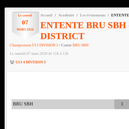
Accueil
Académie
Les évènements
ENTENTE 
Le
samedi
07
ENTENTE BRU SBH -
MARS
2026
DISTRICT
Championnat U13 DIVISION 3
/ Contre
BRU SBH
Le
samedi
07
mars
2026
de 11h à 12h
U13 4 DIVISION 3
BRU SBH
1