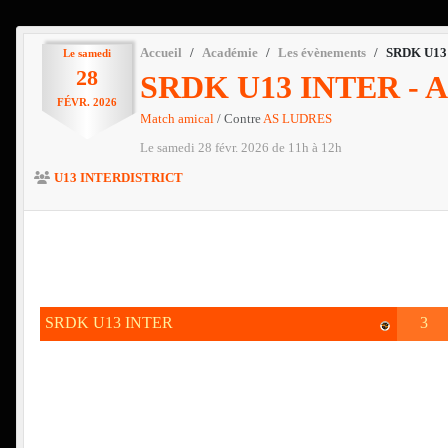
Accueil
Académie
Les évènements
SRDK U13
Le
samedi
28
SRDK U13 INTER - 
FÉVR.
2026
Match amical
/ Contre
AS LUDRES
Le
samedi
28
févr.
2026
de 11h à 12h
U13 INTERDISTRICT
SRDK U13 INTER
3