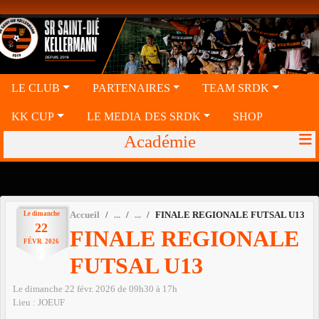
Panneau de gestion des cookies
LE CLUB
PARTENAIRES
TEAM SRDK
KK CUP
LE MEDIA DES SRDK
SHOP
Académie
Le
dimanche
Accueil
FINALE REGIONALE FUTSAL U13
22
FINALE REGIONALE
FÉVR.
2026
FUTSAL U13
Le
dimanche
22
févr.
2026
de 09h30 à 17h
Lieu :
JOEUF