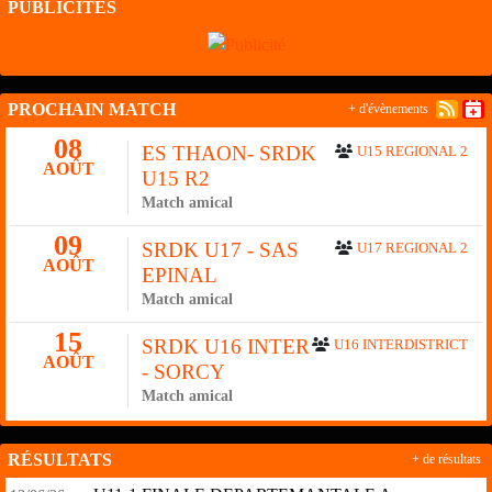
PUBLICITÉS
PROCHAIN MATCH
+ d'évènements
08
ES THAON- SRDK
U15 REGIONAL 2
AOÛT
U15 R2
Match amical
09
SRDK U17 - SAS
U17 REGIONAL 2
AOÛT
EPINAL
Match amical
15
SRDK U16 INTER
U16 INTERDISTRICT
AOÛT
- SORCY
Match amical
RÉSULTATS
+ de résultats