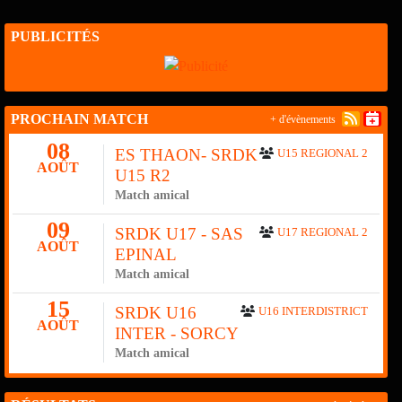
PUBLICITÉS
PROCHAIN MATCH
+ d'évènements
08
ES THAON- SRDK
U15 REGIONAL 2
AOÛT
U15 R2
Match amical
09
SRDK U17 - SAS
U17 REGIONAL 2
AOÛT
EPINAL
Match amical
15
SRDK U16
U16 INTERDISTRICT
AOÛT
INTER - SORCY
Match amical