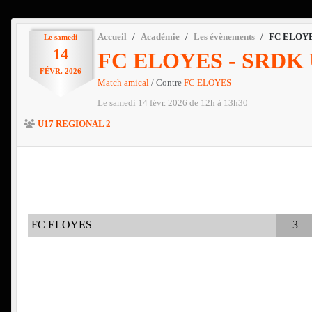
Accueil
Académie
Les évènements
FC ELOYE
Le
samedi
14
FC ELOYES - SRDK 
FÉVR.
2026
Match amical
/ Contre
FC ELOYES
Le
samedi
14
févr.
2026
de 12h à 13h30
U17 REGIONAL 2
FC ELOYES
3