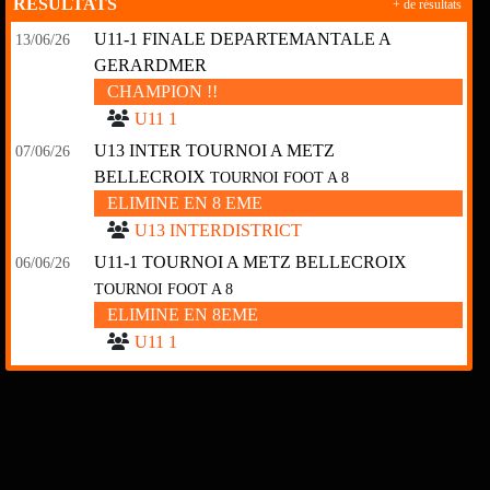
RÉSULTATS
+ de résultats
U11-1 FINALE DEPARTEMANTALE A
13/06/26
GERARDMER
CHAMPION !!
U11 1
U13 INTER TOURNOI A METZ
07/06/26
BELLECROIX
TOURNOI FOOT A 8
ELIMINE EN 8 EME
U13 INTERDISTRICT
U11-1 TOURNOI A METZ BELLECROIX
06/06/26
TOURNOI FOOT A 8
ELIMINE EN 8EME
U11 1