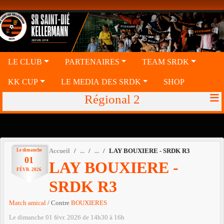
Panneau de gestion des cookies
LE CLUB
PARTENAIRES
TEAM SRDK
KK CUP
LE MEDIA DES SRDK
SHOP
Régional 2
Le
dimanche
Accueil
LAY BOUXIERE - SRDK R3
01
LAY BOUXIERE -
FÉVR.
2026
SRDK R3
Match amical
/ Contre
BOUXIERES
Le
dimanche
01
févr.
2026
de 14h30 à 16h