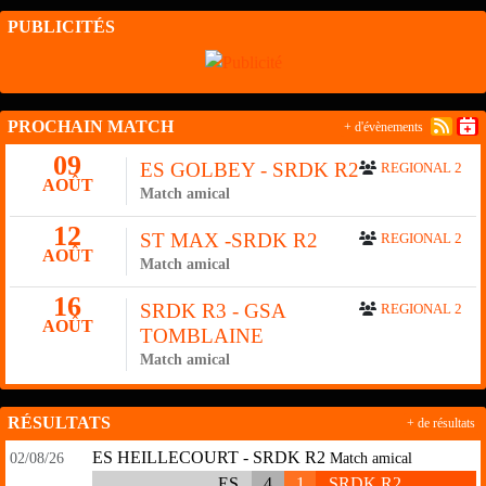
PUBLICITÉS
PROCHAIN MATCH
+ d'évènements
09
ES GOLBEY - SRDK R2
REGIONAL 2
AOÛT
Match amical
12
ST MAX -SRDK R2
REGIONAL 2
AOÛT
Match amical
16
SRDK R3 - GSA
REGIONAL 2
AOÛT
TOMBLAINE
Match amical
RÉSULTATS
+ de résultats
ES HEILLECOURT - SRDK R2
02/08/26
Match amical
ES
4
1
SRDK R2