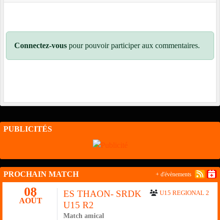
Connectez-vous
pour pouvoir participer aux commentaires.
PUBLICITÉS
PROCHAIN MATCH
+ d'évènements
08
ES THAON- SRDK
U15 REGIONAL 2
AOÛT
U15 R2
Match amical