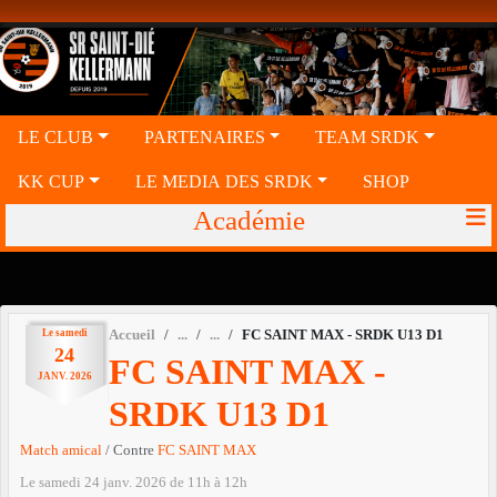
Panneau de gestion des cookies
LE CLUB
PARTENAIRES
TEAM SRDK
KK CUP
LE MEDIA DES SRDK
SHOP
Académie
Le
samedi
Accueil
FC SAINT MAX - SRDK U13 D1
24
FC SAINT MAX -
JANV.
2026
SRDK U13 D1
Match amical
/ Contre
FC SAINT MAX
Le
samedi
24
janv.
2026
de 11h à 12h