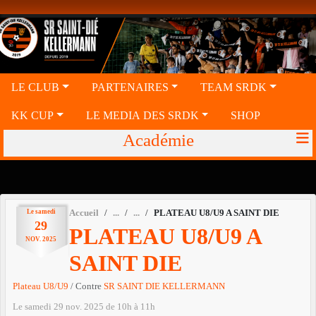
Panneau de gestion des cookies
LE CLUB
PARTENAIRES
TEAM SRDK
KK CUP
LE MEDIA DES SRDK
SHOP
Académie
Le
samedi
Accueil
PLATEAU U8/U9 A SAINT DIE
29
PLATEAU U8/U9 A
NOV.
2025
SAINT DIE
Plateau U8/U9
/ Contre
SR SAINT DIE KELLERMANN
Le
samedi
29
nov.
2025
de 10h à 11h