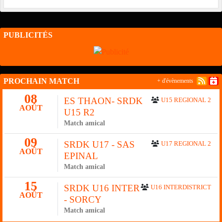
PUBLICITÉS
PROCHAIN MATCH
+ d'évènements
08
ES THAON- SRDK
U15 REGIONAL 2
AOÛT
U15 R2
Match amical
09
SRDK U17 - SAS
U17 REGIONAL 2
AOÛT
EPINAL
Match amical
15
SRDK U16 INTER
U16 INTERDISTRICT
AOÛT
- SORCY
Match amical