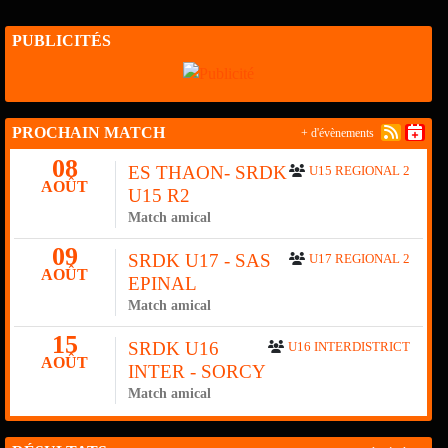
PUBLICITÉS
PROCHAIN MATCH
+ d'évènements
08
ES THAON- SRDK
U15 REGIONAL 2
AOÛT
U15 R2
Match amical
09
SRDK U17 - SAS
U17 REGIONAL 2
AOÛT
EPINAL
Match amical
15
SRDK U16
U16 INTERDISTRICT
AOÛT
INTER - SORCY
Match amical