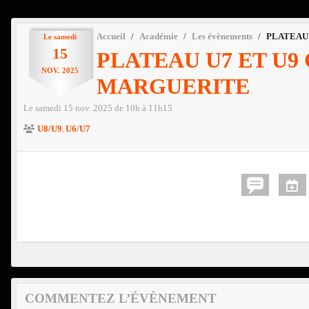
Accueil
Académie
Les évènements
PLATEAU 
Le
samedi
15
PLATEAU U7 ET U9
NOV.
2025
MARGUERITE
Le
samedi
15
nov.
2025
de 10h à 11h15
U8/U9
U6/U7
COMMENTEZ L’ÉVÈNEMENT