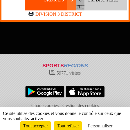
FFT
DIVISION 3 DISTRICT
SPORTS
REGIONS
59771
visites
Charte cookies
Gestion des cookies
Informations légales
Signaler un contenu inapproprié
Ce site utilise des cookies et vous donne le contrôle sur ceux que
vous souhaitez activer
Tout accepter
Tout refuser
Personnaliser
Envie de participer ?
Connexion