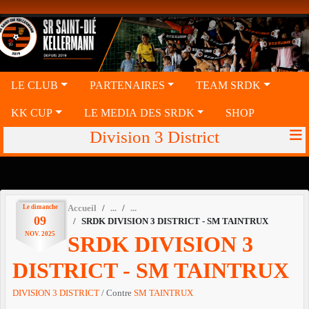
Panneau de gestion des cookies
LE CLUB
PARTENAIRES
TEAM SRDK
KK CUP
LE MEDIA DES SRDK
SHOP
Division 3 District
Le
dimanche
Accueil
09
SRDK DIVISION 3 DISTRICT - SM TAINTRUX
NOV.
2025
SRDK DIVISION 3
DISTRICT - SM TAINTRUX
DIVISION 3 DISTRICT
/ Contre
SM TAINTRUX