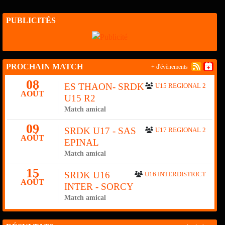
PUBLICITÉS
PROCHAIN MATCH
+ d'évènements
08
ES THAON- SRDK
U15 REGIONAL 2
AOÛT
U15 R2
Match amical
09
SRDK U17 - SAS
U17 REGIONAL 2
AOÛT
EPINAL
Match amical
15
SRDK U16
U16 INTERDISTRICT
AOÛT
INTER - SORCY
Match amical