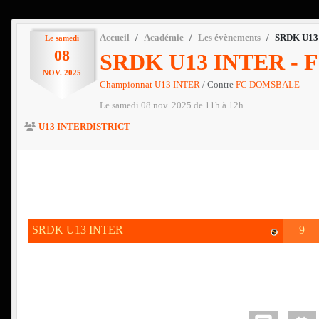
Accueil
Académie
Les évènements
SRDK U13
Le
samedi
08
SRDK U13 INTER -
NOV.
2025
Championnat U13 INTER
/ Contre
FC DOMSBALE
Le
samedi
08
nov.
2025
de 11h à 12h
U13 INTERDISTRICT
SRDK U13 INTER
9