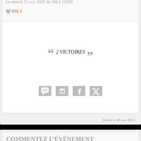
Le
samedi
11
oct.
2025
de 10h à 11h30
U11 1
2 VICTOIRES
Publié le
08 oct. 2025
COMMENTEZ L’ÉVÈNEMENT