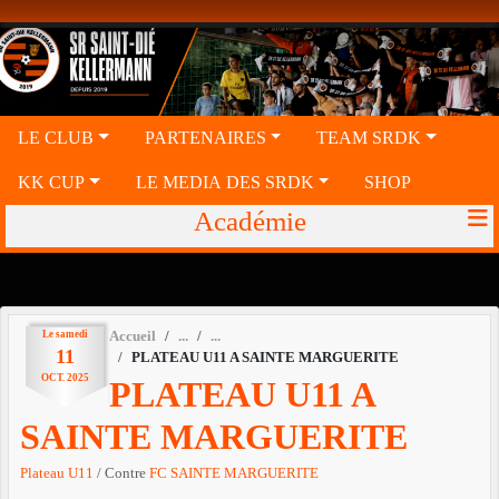
Panneau de gestion des cookies
LE CLUB
PARTENAIRES
TEAM SRDK
KK CUP
LE MEDIA DES SRDK
SHOP
Académie
Le
samedi
Accueil
11
PLATEAU U11 A SAINTE MARGUERITE
OCT.
2025
PLATEAU U11 A
SAINTE MARGUERITE
Plateau U11
/ Contre
FC SAINTE MARGUERITE