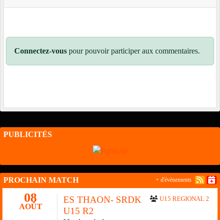
Connectez-vous
pour pouvoir participer aux commentaires.
PUBLICITÉS
PROCHAIN MATCH
+ d'évènements
08
ES THAON- SRDK
U15 REGIONAL 2
AOÛT
U15 R2