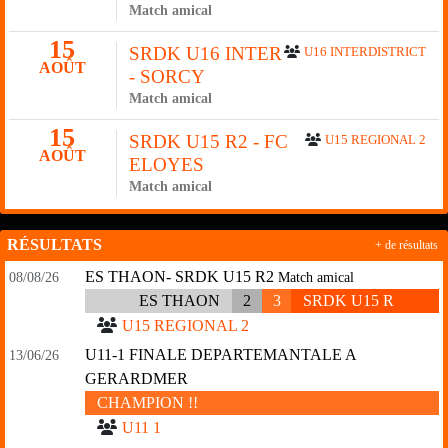
Match amical
15
SRDK U16 INTER
U16 INTERDISTRICT
AOÛT
- SORCY
Match amical
15
SRDK U15 R2 - FC
U15 REGIONAL 2
AOÛT
ELOYES
Match amical
RÉSULTATS
+ de résultats
ES THAON- SRDK U15 R2
08/08/26
Match amical
ES THAON
2
3
SRDK U15 R
U15 REGIONAL 2
U11-1 FINALE DEPARTEMANTALE A
13/06/26
GERARDMER
CHAMPION !!
U11 1