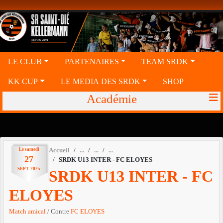
Panneau de gestion des cookies
LE CLUB
PARTENAIRES
TEAM SRDK
KK CUP
LE MEDIA DES SRDK
SHOP
Académie
Le
samedi
Accueil
27
SRDK U13 INTER - FC ELOYES
SEPT.
2025
SRDK U13 INTER - FC
ELOYES
Match amical
/ Contre
FC ELOYES