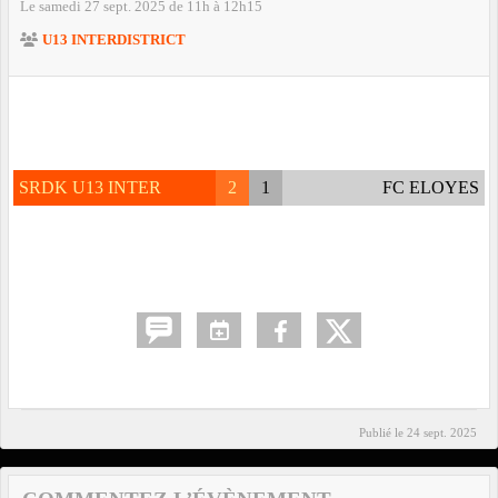
Le
samedi
27
sept.
2025
de 11h à 12h15
U13 INTERDISTRICT
SRDK U13 INTER
2
1
FC ELOYES
Publié le
24 sept. 2025