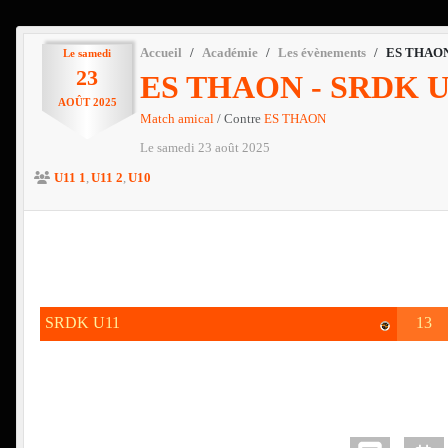
Accueil
Académie
Les évènements
ES THAON
Le
samedi
23
ES THAON - SRDK U
AOÛT
2025
Match amical
/ Contre
ES THAON
Le
samedi
23
août
2025
U11 1
U11 2
U10
SRDK U11
13