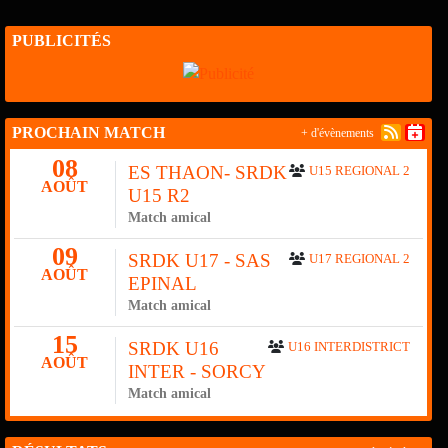
PUBLICITÉS
PROCHAIN MATCH
+ d'évènements
08
ES THAON- SRDK
U15 REGIONAL 2
AOÛT
U15 R2
Match amical
09
SRDK U17 - SAS
U17 REGIONAL 2
AOÛT
EPINAL
Match amical
15
SRDK U16
U16 INTERDISTRICT
AOÛT
INTER - SORCY
Match amical