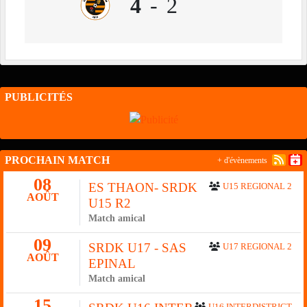
4
-
2
PUBLICITÉS
PROCHAIN MATCH
+ d'évènements
08
ES THAON- SRDK
U15 REGIONAL 2
AOÛT
U15 R2
Match amical
09
SRDK U17 - SAS
U17 REGIONAL 2
AOÛT
EPINAL
Match amical
15
U16 INTERDISTRICT