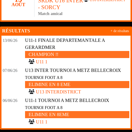
SRDK U16 INTER
AOÛT
- SORCY
Match amical
RÉSULTATS
+ de résultats
U11-1 FINALE DEPARTEMANTALE A
13/06/26
GERARDMER
CHAMPION !!
U11 1
U13 INTER TOURNOI A METZ BELLECROIX
07/06/26
TOURNOI FOOT A 8
ELIMINE EN 8 EME
U13 INTERDISTRICT
U11-1 TOURNOI A METZ BELLECROIX
06/06/26
TOURNOI FOOT A 8
ELIMINE EN 8EME
U11 1