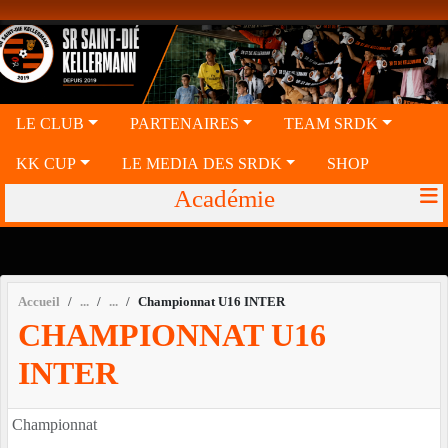
Panneau de gestion des cookies
LE CLUB
PARTENAIRES
TEAM SRDK
KK CUP
LE MEDIA DES SRDK
SHOP
Académie
Accueil
Championnat U16 INTER
CHAMPIONNAT U16
INTER
Championnat