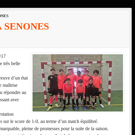
ONES
À SENONES
U17
 très belle
reuve d’un état
e maîtrise
su répondre au
issant avec
estation
 sur le score de 1-0, au terme d’un match équilibré.
arquable, pleine de promesses pour la suite de la saison.