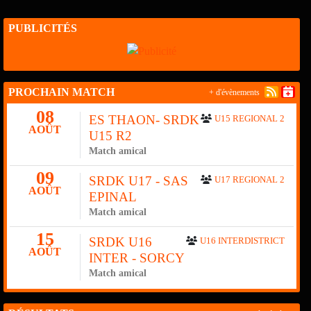
PUBLICITÉS
PROCHAIN MATCH
+ d'évènements
08
ES THAON- SRDK
U15 REGIONAL 2
AOÛT
U15 R2
Match amical
09
SRDK U17 - SAS
U17 REGIONAL 2
AOÛT
EPINAL
Match amical
15
SRDK U16
U16 INTERDISTRICT
AOÛT
INTER - SORCY
Match amical