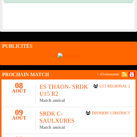
PUBLICITÉS
PROCHAIN MATCH
+ d'évènements
08
ES THAON- SRDK
U15 REGIONAL 2
AOÛT
U15 R2
Match amical
09
SRDK C-
DIVISION 3 DISTRICT
AOÛT
SAULXURES
Match amical