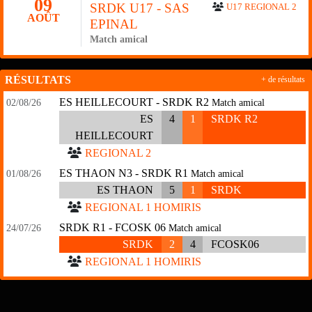
09
SRDK U17 - SAS
U17 REGIONAL 2
AOÛT
EPINAL
Match amical
RÉSULTATS
+ de résultats
ES HEILLECOURT - SRDK R2
02/08/26
Match amical
ES
4
1
SRDK R2
HEILLECOURT
REGIONAL 2
ES THAON N3 - SRDK R1
01/08/26
Match amical
ES THAON
5
1
SRDK
REGIONAL 1 HOMIRIS
SRDK R1 - FCOSK 06
24/07/26
Match amical
SRDK
2
4
FCOSK06
REGIONAL 1 HOMIRIS