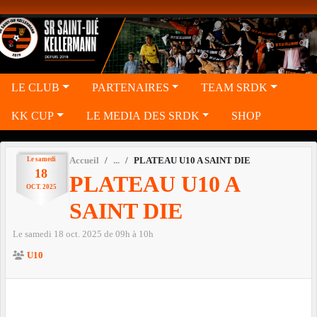
Panneau de gestion des cookies
LE CLUB
PARTENAIRES
TEAM SRDK
KK CUP
LE MEDIA DES SRDK
SHOP
Le
samedi
Accueil
PLATEAU U10 A SAINT DIE
18
PLATEAU U10 A
OCT.
2025
SAINT DIE
Le
samedi
18
oct.
2025
de 09h à 10h
U10