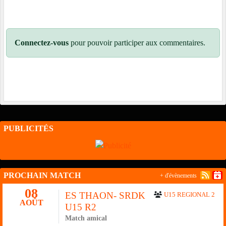
Connectez-vous
pour pouvoir participer aux commentaires.
PUBLICITÉS
PROCHAIN MATCH
+ d'évènements
08
ES THAON- SRDK
U15 REGIONAL 2
AOÛT
U15 R2
Match amical