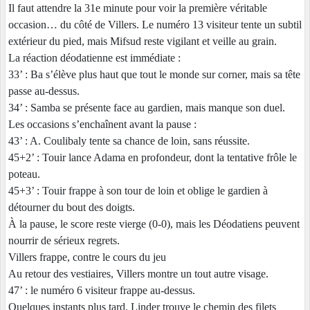
Il faut attendre la 31e minute pour voir la première véritable
occasion… du côté de Villers. Le numéro 13 visiteur tente un subtil
extérieur du pied, mais Mifsud reste vigilant et veille au grain.
La réaction déodatienne est immédiate :
33’ : Ba s’élève plus haut que tout le monde sur corner, mais sa tête
passe au-dessus.
34’ : Samba se présente face au gardien, mais manque son duel.
Les occasions s’enchaînent avant la pause :
43’ : A. Coulibaly tente sa chance de loin, sans réussite.
45+2’ : Touir lance Adama en profondeur, dont la tentative frôle le
poteau.
45+3’ : Touir frappe à son tour de loin et oblige le gardien à
détourner du bout des doigts.
À la pause, le score reste vierge (0-0), mais les Déodatiens peuvent
nourrir de sérieux regrets.
Villers frappe, contre le cours du jeu
Au retour des vestiaires, Villers montre un tout autre visage.
47’ : le numéro 6 visiteur frappe au-dessus.
Quelques instants plus tard, Linder trouve le chemin des filets