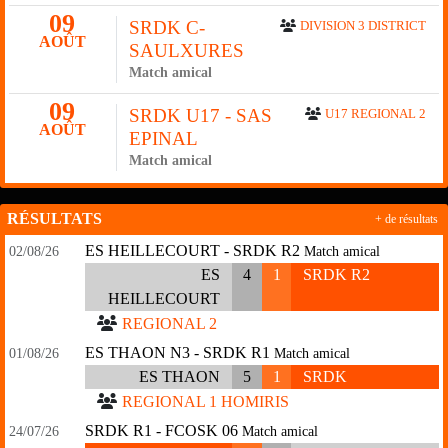
09
SRDK C-
DIVISION 3 DISTRICT
AOÛT
SAULXURES
Match amical
09
SRDK U17 - SAS
U17 REGIONAL 2
AOÛT
EPINAL
Match amical
RÉSULTATS
+ de résultats
ES HEILLECOURT - SRDK R2
02/08/26
Match amical
ES
4
1
SRDK R2
HEILLECOURT
REGIONAL 2
ES THAON N3 - SRDK R1
01/08/26
Match amical
ES THAON
5
1
SRDK
REGIONAL 1 HOMIRIS
SRDK R1 - FCOSK 06
24/07/26
Match amical