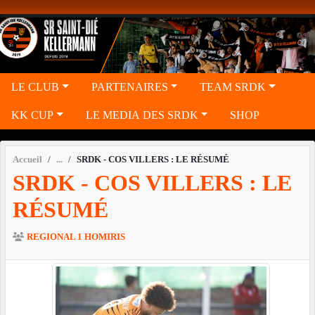
Panneau de gestion des cookies
LE CLUB
PARTENAIRES
TEAM SRDK
KK CUP
LE MEDIA DES SRDK
SHOP
Accueil
SRDK - COS VILLERS : LE RÉSUMÉ
SRDK - COS VILLERS : LE
RÉSUMÉ
REGIONAL 1 HOMIRIS